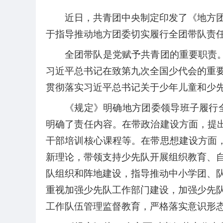
近日，共青团中央制定印发了《地方
于指导推动地方团委切实履行全团带队责
全团带队是党赋予共青团的重要职责
习近平
总书记在致第九次全国少代会的重
贯彻落实
习近平
总书记关于少年儿童和少
《规定》明确地方团委领导班子履行
明确了责任内容。在带政治建设方面，提
干部培训核心课程等。在带思想建设方面，
新理论，带领支持少先队开展组织教育、
队组织和阵地建设，指导推动中小学团、
重视加强少先队工作部门建设，加强少先
工作队伍管理监督教育，严格落实意识形