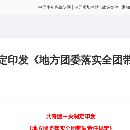
中国少年先锋队网
辅导员加油站
政策文件
通知
定印发《地方团委落实全团
共青团中央制定印发
《地方团委落实全团带队责任规定》