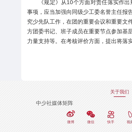
《规定》从10个方面对责任落实作
事项，应当加强向同级少工委名誉主任报
究少先队工作，在团的重要会议和重要文
方团委书记、班子成员在重要节点参加基
力量支持等。在考核评价方面，提出将落
关于我们
中少社媒体矩阵
微博
微信
快手
视