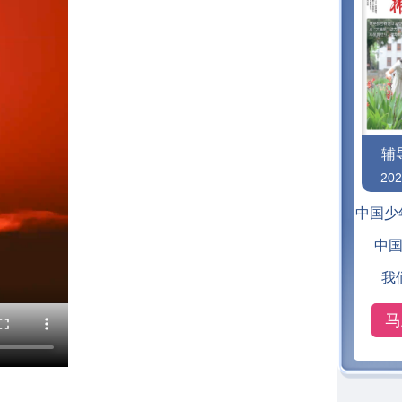
辅
20
中国少
中
我
马