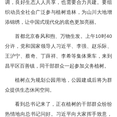
调，良好生态人人共享，也需要合力共建。要组
织动员全社会广泛参与植树造林，为山川大地增
添锦绣，让中国式现代化的底色更加亮丽。
首都北京春风和煦、万物生发。上午10时40
分许，党和国家领导人
习近平
、李强、赵乐际、
王沪宁、蔡奇、丁薛祥、李希等集体乘车，来到
昌平区百善镇，同干部群众一起参加义务植树。
植树点为规划公园用地，公园建成后将为群
众提供生态休闲空间。
看到总书记来了，正在植树的干部群众纷纷
热情地向总书记问好。
习近平
向大家挥手致意，