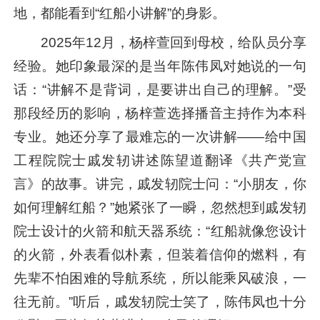
地，都能看到“红船小讲解”的身影。
2025年12月，杨梓萱回到母校，给队员分享
经验。她印象最深的是当年陈伟凤对她说的一句
话：“讲解不是背词，是要讲出自己的理解。”受
那段经历的影响，杨梓萱选择播音主持作为本科
专业。她还分享了最难忘的一次讲解——给中国
工程院院士戚发轫讲述陈望道翻译《共产党宣
言》的故事。讲完，戚发轫院士问：“小朋友，你
如何理解红船？”她紧张了一瞬，忽然想到戚发轫
院士设计的火箭和航天器系统：“红船就像您设计
的火箭，外表看似朴素，但装着信仰的燃料，有
先辈不怕困难的导航系统，所以能乘风破浪，一
往无前。”听后，戚发轫院士笑了，陈伟凤也十分