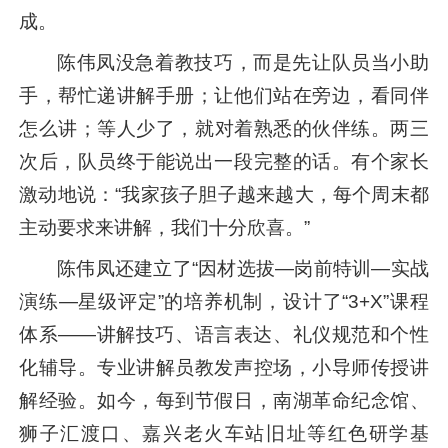
成。
陈伟凤没急着教技巧，而是先让队员当小助
手，帮忙递讲解手册；让他们站在旁边，看同伴
怎么讲；等人少了，就对着熟悉的伙伴练。两三
次后，队员终于能说出一段完整的话。有个家长
激动地说：“我家孩子胆子越来越大，每个周末都
主动要求来讲解，我们十分欣喜。”
陈伟凤还建立了“因材选拔—岗前特训—实战
演练—星级评定”的培养机制，设计了“3+X”课程
体系——讲解技巧、语言表达、礼仪规范和个性
化辅导。专业讲解员教发声控场，小导师传授讲
解经验。如今，每到节假日，南湖革命纪念馆、
狮子汇渡口、嘉兴老火车站旧址等红色研学基