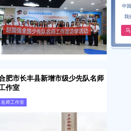
中
我
马
合肥市长丰县新增市级少先队名师
工作室
名师工作室