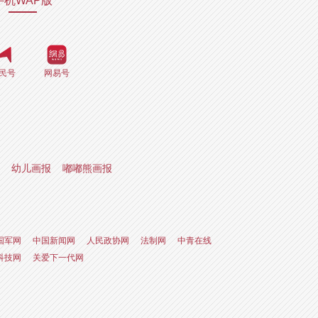
手机WAP版
民号
网易号
幼儿画报
嘟嘟熊画报
国军网
中国新闻网
人民政协网
法制网
中青在线
科技网
关爱下一代网