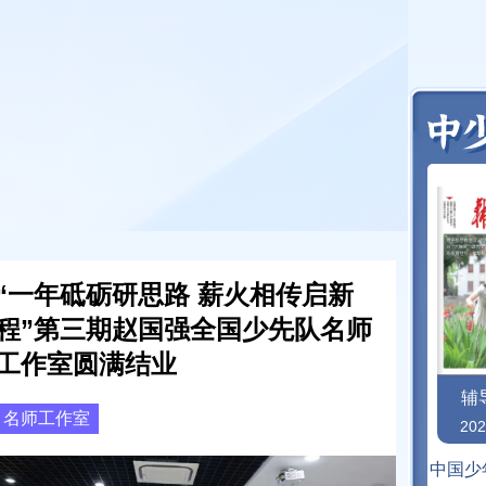
“一年砥砺研思路 薪火相传启新
程”第三期赵国强全国少先队名师
工作室圆满结业
辅
名师工作室
20
中国少